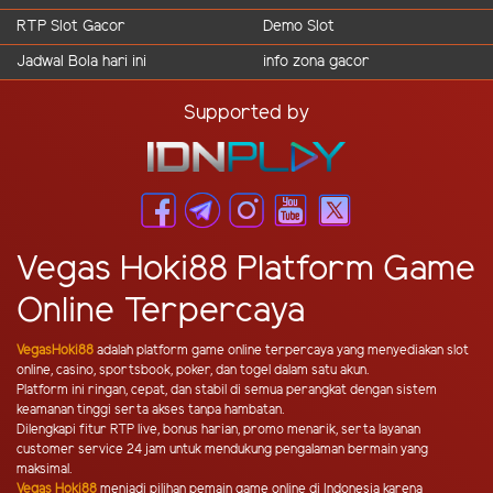
RTP Slot Gacor
Demo Slot
Jadwal Bola hari ini
info zona gacor
Supported by
Vegas Hoki88 Platform Game
Online Terpercaya
VegasHoki88
adalah platform game online terpercaya yang menyediakan slot
online, casino, sportsbook, poker, dan togel dalam satu akun.
Platform ini ringan, cepat, dan stabil di semua perangkat dengan sistem
keamanan tinggi serta akses tanpa hambatan.
Dilengkapi fitur RTP live, bonus harian, promo menarik, serta layanan
customer service 24 jam untuk mendukung pengalaman bermain yang
maksimal.
Vegas Hoki88
menjadi pilihan pemain game online di Indonesia karena