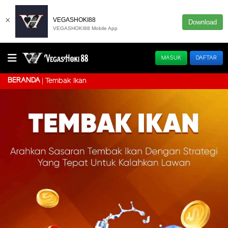
×
VEGASHOKI88
Download
VEGASHOKI88 Mobile App
MASUK
DAFTAR
BERANDA
Tembak Ikan