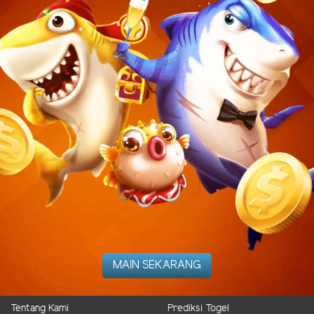
MAIN SEKARANG
Tentang Kami
Prediksi Togel