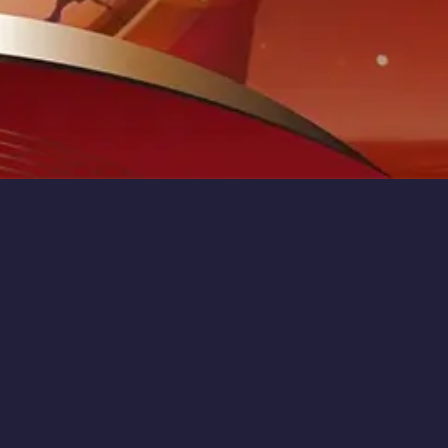
al Bola hari ini
info zona gacor