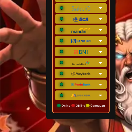
Online
Offline
Gangguan