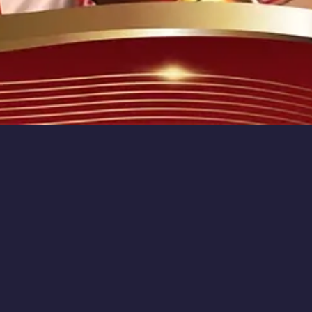
el
RTP Slot Gacor
Demo Slot
Jadw
Lisensi
Supported by