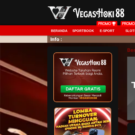
PROMO
PROM
BERANDA
SPORTBOOK
E-SPORT
SLOT
Info :
Be