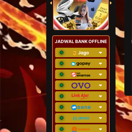
JADWAL BANK OFFLINE